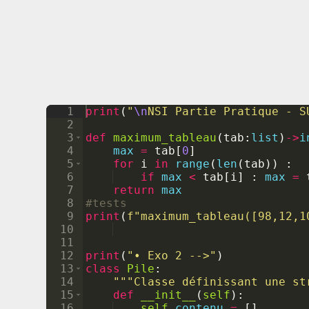
1
print
(
"
\n
NSI Partie Pratique - S
2
3
def
maximum_tableau
(
tab
:
list
)
->
i
4
max
=
tab
[
0
]
5
for
i
in
range
(
len
(
tab
))
:
6
if
max
<
tab
[
i
]
:
max
=
7
return
max
8
#tests 
9
print
(
f"maximum_tableau([98,12,1
10
11
12
print
(
"• Exo 2 -->"
)
13
class
Pile
:
14
"""Classe définissant une st
15
def
__init__
(
self
)
:
16
self
.
contenu
=
[
]