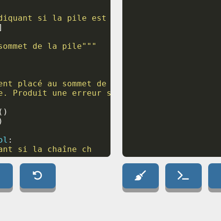
diquant si la pile est vide."""
]
sommet de la pile"""
ent placé au sommet de la pile,
e. Produit une erreur sinon.
(
)
)
ol
:
ant si la chaîne ch