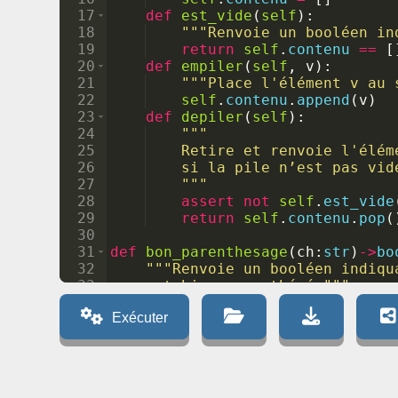
17
def
est_vide
(
self
)
:
18
"""Renvoie un booléen in
19
return
self
.
contenu
==
[
20
def
empiler
(
self
,
v
)
:
21
"""Place l'élément v au 
22
self
.
contenu
.
append
(
v
)
23
def
depiler
(
self
)
:
24
"""
25
    Retire et renvoie l'élém
26
    si la pile n’est pas vid
27
    """
28
assert
not
self
.
est_vide
29
return
self
.
contenu
.
pop
(
30
31
def
bon_parenthesage
(
ch
:
str
)
->
bo
32
"""Renvoie un booléen indiqu
33
    est bien parenthésée"""
34
p
=
Pile
(
)
Exécuter