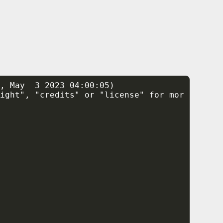
------------------------------------
\n\n
• Ex
n, May 3 2023 04:00:05)
right", "credits" or "license" for mor
for jQuery Terminal
,
23
,
131
,
9
])}
\n
maximum_tableau([-27,24,-3,15]