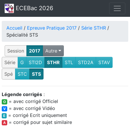
ECEBac 2026
Accueil
/
Epreuve Pratique 2017
/
Série STHR
/
Spécialité STS
Session
2017
Autre
Série
G
STI2D
STHR
STL
STD2A
STAV
Spé
STC
STS
Légende corrigés
:
= avec corrigé Officiel
O
= avec corrigé Vidéo
V
= corrigé Ecrit uniquement
E
= corrigé pour sujet similaire
A