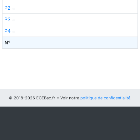
P2
P3
P4
N°
© 2018-2026 ECEBac.fr
• Voir notre
politique de confidentialité
.
Vous pouvez
configurer (et consentir à) l'usage de cookies
optionnels
.