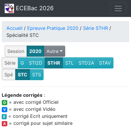
ECEBac 2026
Accueil
/
Epreuve Pratique 2020
/
Série STHR
/
Spécialité STC
Session
2020
Autre
Série
G
STI2D
STHR
STL
STD2A
STAV
Spé
STC
STS
Légende corrigés
:
= avec corrigé Officiel
O
= avec corrigé Vidéo
V
= corrigé Ecrit uniquement
E
= corrigé pour sujet similaire
A