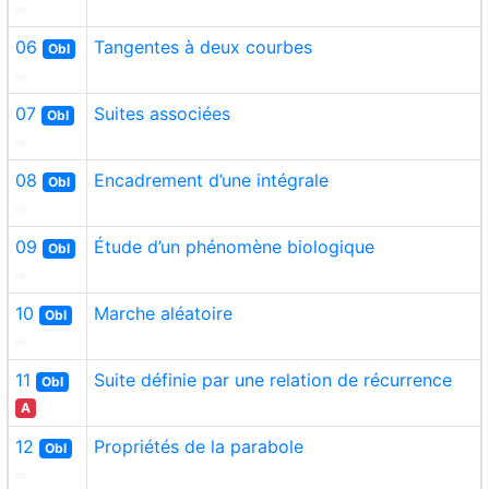
06
Tangentes à deux courbes
Obl
07
Suites associées
Obl
08
Encadrement d’une intégrale
Obl
09
Étude d’un phénomène biologique
Obl
10
Marche aléatoire
Obl
11
Suite définie par une relation de récurrence
Obl
A
12
Propriétés de la parabole
Obl