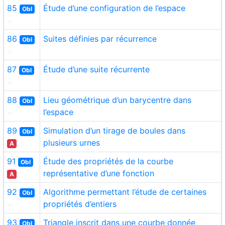
85
Étude d’une configuration de l’espace
Obl
86
Suites définies par récurrence
Obl
87
Étude d’une suite récurrente
Obl
88
Lieu géométrique d’un barycentre dans
Obl
l’espace
89
Simulation d’un tirage de boules dans
Obl
plusieurs urnes
A
91
Étude des propriétés de la courbe
Obl
représentative d’une fonction
A
92
Algorithme permettant l’étude de certaines
Obl
propriétés d’entiers
93
Triangle inscrit dans une courbe donnée
Obl