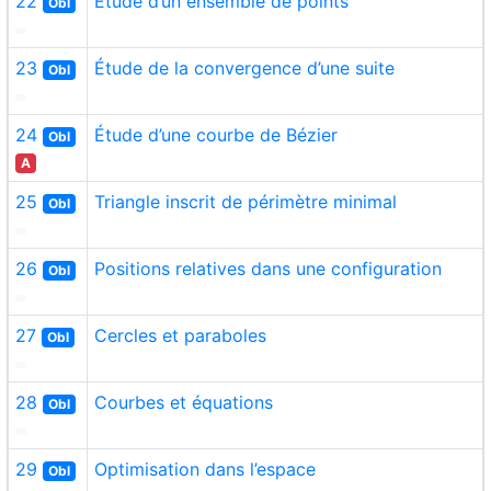
22
Étude d’un ensemble de points
Obl
23
Étude de la convergence d’une suite
Obl
24
Étude d’une courbe de Bézier
Obl
A
25
Triangle inscrit de périmètre minimal
Obl
26
Positions relatives dans une configuration
Obl
27
Cercles et paraboles
Obl
28
Courbes et équations
Obl
29
Optimisation dans l’espace
Obl