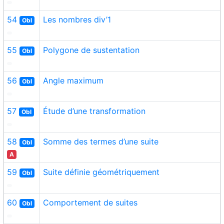
54
Les nombres div’1
Obl
55
Polygone de sustentation
Obl
56
Angle maximum
Obl
57
Étude d’une transformation
Obl
58
Somme des termes d’une suite
Obl
A
59
Suite définie géométriquement
Obl
60
Comportement de suites
Obl