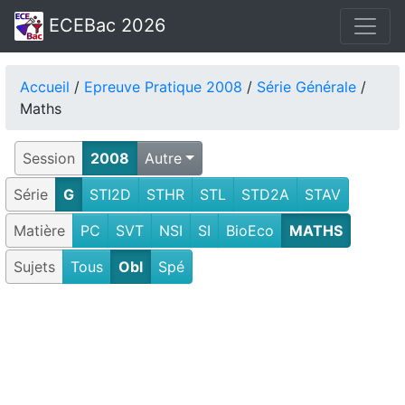
ECEBac 2026
Accueil
/
Epreuve Pratique 2008
/
Série Générale
/
Maths
Session
2008
Autre
Série
G
STI2D
STHR
STL
STD2A
STAV
Matière
PC
SVT
NSI
SI
BioEco
MATHS
Sujets
Tous
Obl
Spé