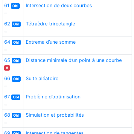
61
Intersection de deux courbes
Obl
62
Tétraèdre trirectangle
Obl
64
Extrema d’une somme
Obl
65
Distance minimale d’un point à une courbe
Obl
A
66
Suite aléatoire
Obl
67
Problème d’optimisation
Obl
68
Simulation et probabilités
Obl
69
Intersection de tangentes
Obl