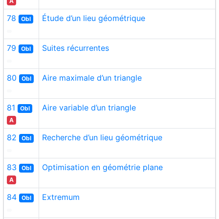
A
78
Étude d’un lieu géométrique
Obl
79
Suites récurrentes
Obl
80
Aire maximale d’un triangle
Obl
81
Aire variable d’un triangle
Obl
A
82
Recherche d’un lieu géométrique
Obl
83
Optimisation en géométrie plane
Obl
A
84
Extremum
Obl