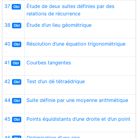
37
Étude de deux suites définies par des
Obl
relations de récurrence
38
Étude d’un lieu géométrique
Obl
40
Résolution d’une équation trigonométrique
Obl
41
Courbes tangentes
Obl
42
Test d’un dé tétraédrique
Obl
44
Suite définie par une moyenne arithmétique
Obl
45
Points équidistants d’une droite et d’un point
Obl
46
Optimisation d’une aire