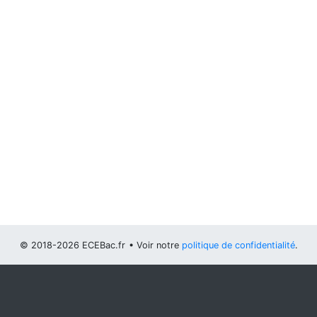
© 2018-2026 ECEBac.fr
• Voir notre
politique de confidentialité
.
Vous pouvez
configurer (et consentir à) l'usage de cookies