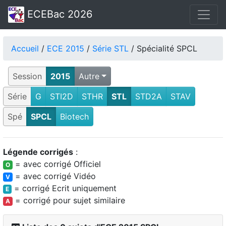
ECEBac 2026
Accueil
/
ECE 2015
/
Série STL
/ Spécialité SPCL
Session
2015
Autre
Série
G
STI2D
STHR
STL
STD2A
STAV
Spé
SPCL
Biotech
Légende corrigés
:
= avec corrigé Officiel
O
= avec corrigé Vidéo
V
= corrigé Ecrit uniquement
E
= corrigé pour sujet similaire
A