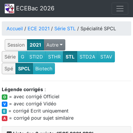
ECEBac 2026
Accueil
/
ECE 2021
/
Série STL
/ Spécialité SPCL
Session
2021
Autre
Série
G
STI2D
STHR
STL
STD2A
STAV
Spé
SPCL
Biotech
Légende corrigés
:
= avec corrigé Officiel
O
= avec corrigé Vidéo
V
= corrigé Ecrit uniquement
E
= corrigé pour sujet similaire
A