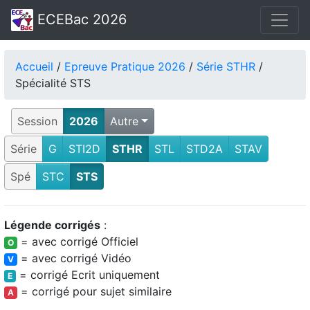
ECEBac 2026
Accueil
/
Epreuve Pratique 2026
/
Série STHR
/
Spécialité STS
Session
2026
Autre
Série
G
STI2D
STHR
STL
STD2A
STAV
Spé
STC
STS
Légende corrigés
:
= avec corrigé Officiel
O
= avec corrigé Vidéo
V
= corrigé Ecrit uniquement
E
= corrigé pour sujet similaire
A