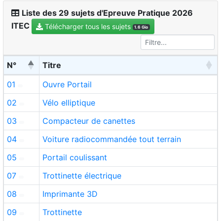
Liste des 29 sujets d'Epreuve Pratique 2026
ITEC
Télécharger tous les sujets
1.6 Gio
N°
Titre
01
Ouvre Portail
02
Vélo elliptique
03
Compacteur de canettes
04
Voiture radiocommandée tout terrain
05
Portail coulissant
07
Trottinette électrique
08
Imprimante 3D
09
Trottinette