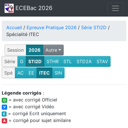
ECEBac 2026
Accueil
/
Epreuve Pratique 2026
/
Série STI2D
/
Spécialité ITEC
Session
2026
Autre
Série
G
STI2D
STHR
STL
STD2A
STAV
Spé
AC
EE
ITEC
SIN
Légende corrigés
:
= avec corrigé Officiel
O
= avec corrigé Vidéo
V
= corrigé Ecrit uniquement
E
= corrigé pour sujet similaire
A