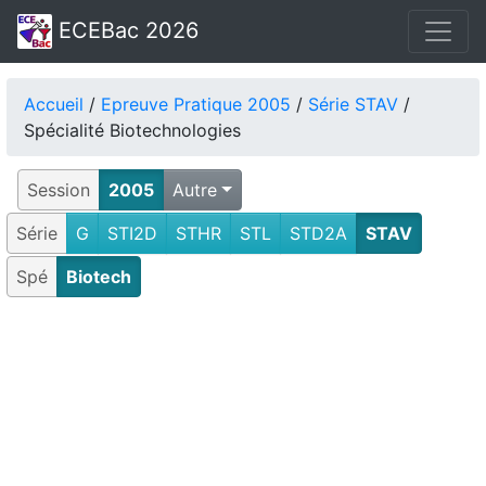
ECEBac 2026
Accueil
/
Epreuve Pratique 2005
/
Série STAV
/
Spécialité Biotechnologies
Session
2005
Autre
Série
G
STI2D
STHR
STL
STD2A
STAV
Spé
Biotech