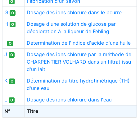
F
Fabrication d'un savon
O
G
Dosage des ions chlorure dans le beurre
O
H
Dosage d'une solution de glucose par
O
décoloration à la liqueur de Fehling
I
Détermination de l'indice d'acide d'une huile
O
J
Dosage des ions chlorure par la méthode de
O
CHARPENTIER VOLHARD dans un filtrat issu
d'un lait
K
Détermination du titre hydrotimétrique (TH)
O
d'une eau
L
Dosage des ions chlorure dans l'eau
O
N°
Titre