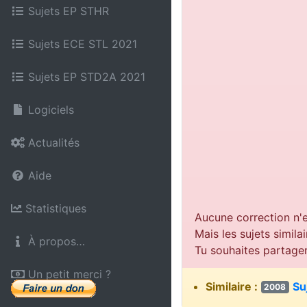
Sujets EP STHR
Sujets ECE STL 2021
Sujets EP STD2A 2021
Logiciels
Actualités
Aide
Statistiques
Aucune correction n'e
Mais les sujets simil
À propos…
Tu souhaites partage
Un petit merci ?
Similaire :
Su
2008