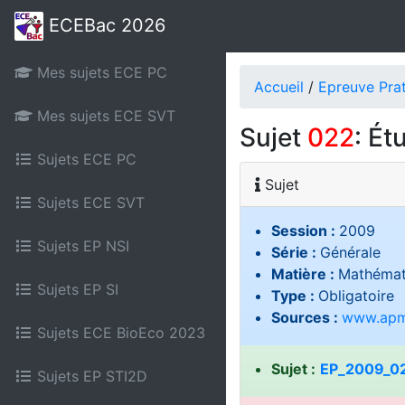
ECEBac 2026
Mes sujets ECE PC
Accueil
/
Epreuve Pra
Mes sujets ECE SVT
Sujet
022
: Ét
Sujets ECE PC
Sujet
Sujets ECE SVT
Session :
2009
Sujets EP NSI
Série :
Générale
Matière :
Mathémat
Sujets EP SI
Type :
Obligatoire
Sources :
www.apm
Sujets ECE BioEco 2023
Sujet :
EP_2009_022
Sujets EP STI2D