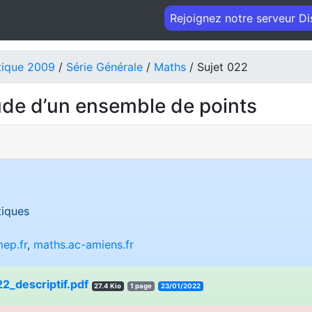
Rejoignez notre serveur D
tique 2009
/
Série Générale
/
Maths
/ Sujet 022
ude d’un ensemble de points
iques
ep.fr
,
maths.ac-amiens.fr
_descriptif.pdf
27.4 Kio
1 page
23/01/2022