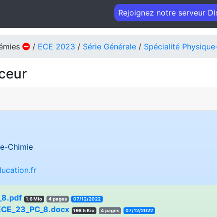
Rejoignez notre serveur D
démies
/
ECE 2023
/
Série Générale
/
Spécialité Physique
aceur
e-Chimie
ucation.fr
8.pdf
1.6 Mio
4 pages
07/12/2022
ECE_23_PC_8.docx
166.5 Kio
4 pages
07/12/2022