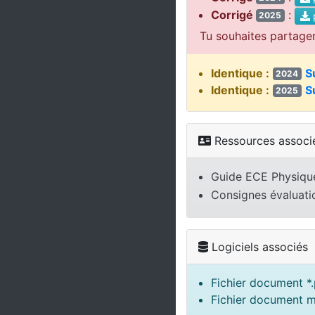
Corrigé
:
2025
Tu souhaites partage
Identique :
S
2024
Identique :
S
2025
Ressources associ
Guide ECE Physiq
Consignes évaluat
Logiciels associés
Fichier document *.
Fichier document m