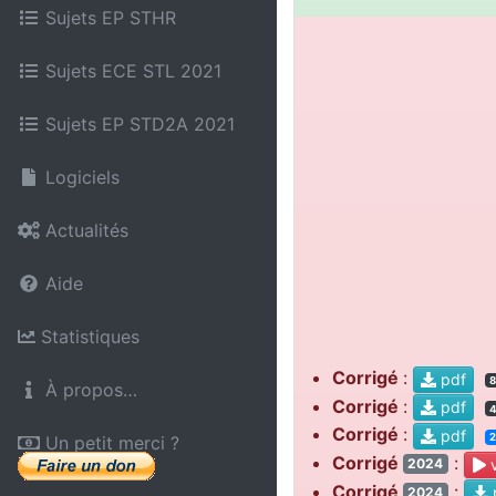
Sujets EP STHR
Sujets ECE STL 2021
Sujets EP STD2A 2021
Logiciels
Actualités
Aide
Statistiques
Corrigé
:
pdf
8
À propos…
Corrigé
:
pdf
4
Corrigé
:
pdf
Un petit merci ?
Corrigé
:
v
2024
Corrigé
:
2024