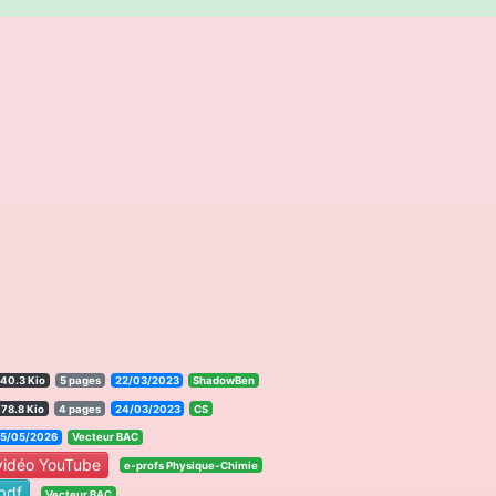
40.3 Kio
5 pages
22/03/2023
ShadowBen
78.8 Kio
4 pages
24/03/2023
CS
25/05/2026
Vecteur BAC
idéo YouTube
e-profs Physique-Chimie
pdf
Vecteur BAC