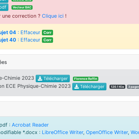
pdf
Vecteur BAC
r une correction ?
Clique ici
!
ujet 04
: Effaceur
Corr
ujet 40
: Effaceur
Corr
ées
ue-Chimie 2023
Télécharger
Florence Raffin
ion ECE Physique-Chimie 2023
Télécharger
120.1 Kio
3 page
pdf :
Acrobat Reader
odifiable *.docx :
LibreOffice Writer
,
OpenOffice Writer
,
Wo