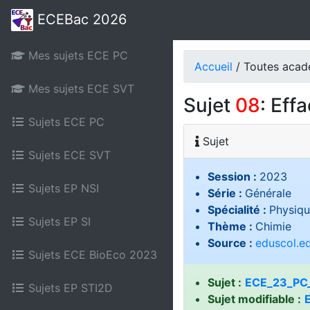
ECEBac 2026
Mes sujets ECE PC
Accueil
/ Toutes aca
Mes sujets ECE SVT
Sujet
08
: Eff
Sujets ECE PC
Sujet
Sujets ECE SVT
Session :
2023
Sujets EP NSI
Série :
Générale
Spécialité :
Physiqu
Sujets EP SI
Thème :
Chimie
Source :
eduscol.ed
Sujets ECE BioEco 2023
Sujet :
ECE_23_PC_
Sujets EP STI2D
Sujet modifiable :