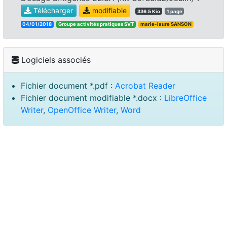
Télécharger
modifiable
336.5 Kio
1 page
04/01/2018
Groupe activités pratiques SVT
marie-laure SANSON
Logiciels associés
Fichier document *.pdf :
Acrobat Reader
Fichier document modifiable *.docx :
LibreOffice
Writer
,
OpenOffice Writer
,
Word