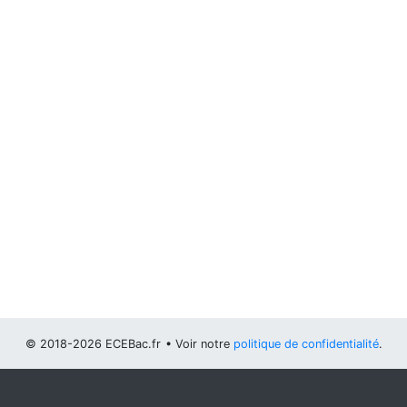
© 2018-2026 ECEBac.fr
• Voir notre
politique de confidentialité
.
Vous pouvez
configurer (et consentir à) l'usage de cookies