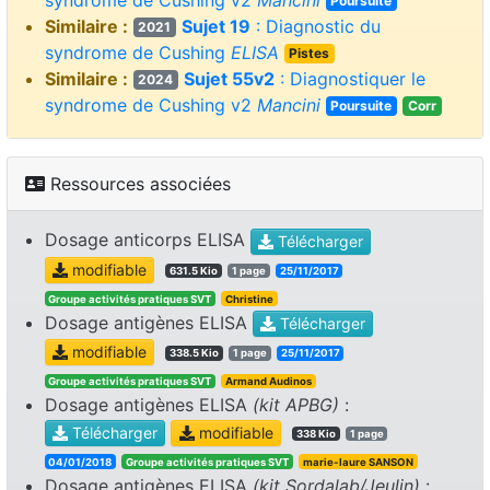
Poursuite
Similaire :
Sujet 19
: Diagnostic du
2021
syndrome de Cushing
ELISA
Pistes
Similaire :
Sujet 55v2
: Diagnostiquer le
2024
syndrome de Cushing v2
Mancini
Poursuite
Corr
Ressources associées
Dosage anticorps ELISA
Télécharger
modifiable
631.5 Kio
1 page
25/11/2017
Groupe activités pratiques SVT
Christine
Dosage antigènes ELISA
Télécharger
modifiable
338.5 Kio
1 page
25/11/2017
Groupe activités pratiques SVT
Armand Audinos
Dosage antigènes ELISA
(kit APBG)
:
Télécharger
modifiable
338 Kio
1 page
04/01/2018
Groupe activités pratiques SVT
marie-laure SANSON
Dosage antigènes ELISA
(kit Sordalab/Jeulin)
: