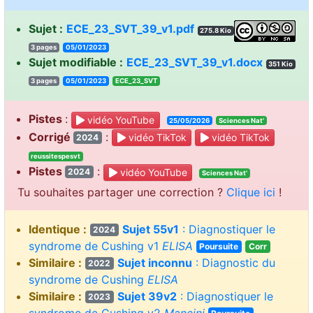
Sujet :
ECE_23_SVT_39_v1.pdf
275.8 Kio
3 pages
05/01/2023
Sujet modifiable :
ECE_23_SVT_39_v1.docx
351 Kio
3 pages
05/01/2023
ECE_23_SVT
Pistes
:
vidéo YouTube
25/05/2026
Sciences Nat'
Corrigé
:
vidéo TikTok
vidéo TikTok
2024
reussitespesvt
Pistes
:
vidéo YouTube
2024
Sciences Nat'
Tu souhaites partager une correction ?
Clique ici
!
Identique :
Sujet 55v1
: Diagnostiquer le
2024
syndrome de Cushing v1
ELISA
Poursuite
Corr
Similaire :
Sujet inconnu
: Diagnostic du
2022
syndrome de Cushing
ELISA
Similaire :
Sujet 39v2
: Diagnostiquer le
2023
syndrome de Cushing v2
Mancini