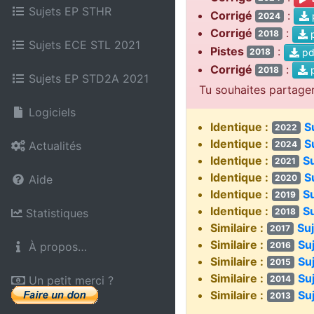
Sujets EP STHR
Corrigé
:
2024
Corrigé
:
p
2018
Sujets ECE STL 2021
Pistes
:
pd
2018
Corrigé
:
p
2018
Sujets EP STD2A 2021
Tu souhaites partage
Logiciels
Identique :
S
2022
Identique :
S
2024
Actualités
Identique :
S
2021
Identique :
S
2020
Aide
Identique :
S
2019
Identique :
Su
2018
Statistiques
Similaire :
Su
2017
Similaire :
Su
2016
À propos…
Similaire :
Su
2015
Similaire :
Su
2014
Un petit merci ?
Similaire :
Su
2013