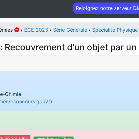
Rejoignez notre serveur D
démies
/
ECE 2023
/
Série Générale
/
Spécialité Physique
: Recouvrement d’un objet par un
e-Chimie
amens-concours.gouv.fr
idéo YouTube
e-profs Physique-Chimie