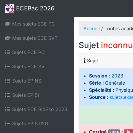
ECEBac 2026
Mes sujets ECE PC
Accueil
/ Toutes aca
Mes sujets ECE SVT
Sujet
inconnu
Sujets ECE PC
Sujet
Sujets ECE SVT
Session :
2023
Sujets EP NSI
Série :
Générale
Spécialité :
Physiqu
Sujets EP SI
Source :
sujets.ex
Sujets ECE BioEco 2023
Sujets EP STI2D
Corrigé
:
v
2024