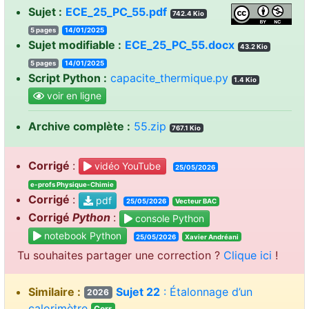
Sujet :
ECE_25_PC_55.pdf
742.4 Kio
5 pages
14/01/2025
Sujet modifiable :
ECE_25_PC_55.docx
43.2 Kio
5 pages
14/01/2025
Script Python :
capacite_thermique.py
1.4 Kio
voir en ligne
Archive complète :
55.zip
767.1 Kio
Corrigé
:
vidéo YouTube
25/05/2026
e-profs Physique-Chimie
Corrigé
:
pdf
25/05/2026
Vecteur BAC
Corrigé
Python
:
console Python
notebook Python
25/05/2026
Xavier Andréani
Tu souhaites partager une correction ?
Clique ici
!
Similaire :
Sujet 22
: Étalonnage d’un
2026
calorimètre
Corr