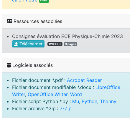
Ressources associées
Consignes évaluation ECE Physique-Chimie 2023
Télécharger
120.1 Kio
3 pages
Logiciels associés
Fichier document *.pdf :
Acrobat Reader
Fichier document modifiable *.docx :
LibreOffice
Writer
,
OpenOffice Writer
,
Word
Fichier script Python *.py :
Mu
,
Python
,
Thonny
Fichier archive *.zip :
7-Zip