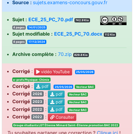
Source :
sujets.examens-concours.gouv.fr
Sujet :
ECE_25_PC_70.pdf
742.9 Kio
4 pages
14/01/2025
Sujet modifiable :
ECE_25_PC_70.docx
112 Kio
4 pages
17/12/2024
Archive complète :
70.zip
829.8 Kio
Corrigé
:
vidéo YouTube
25/05/2026
e-profs Physique-Chimie
Corrigé
:
pdf
25/05/2026
Vecteur BAC
Corrigé
:
pdf
2026
Vecteur BAC
Corrigé
:
pdf
2023
Vecteur BAC
Corrigé
:
pdf
2022
Vecteur BAC
Corrigé
:
Consulter
2022
Groupe étudiants LGT Étienne Mimard Saint-Étienne promotion BAC 2022
Tu souhaites partager une correction ?
Clique ici
!