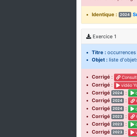
Identique :
S
2024
Exercice 1
Titre :
occurrences 
Objet :
liste d'objet
Corrigé
:
Consult
Corrigé
:
vidéo Y
Corrigé
:
c
2024
Corrigé
:
C
2024
Corrigé
:
c
2024
Corrigé
:
C
2023
Corrigé
:
c
2023
Corrigé
:
v
2023