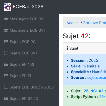
ECEBac 2026
Mes sujets ECE PC
Accueil
/
Epreuve Pra
Mes sujets ECE SVT
Sujet
42
:
Sujets ECE PC
Sujet
Sujets ECE SVT
Session :
2025
Sujets EP NSI
Série :
Générale
Spécialité :
Numériq
Sujets EP SI
Source :
sujets.ex
Sujets ECE BioEco 2023
Sujet :
25-NSI-42.
Script Python :
25-
Sujets EP STI2D