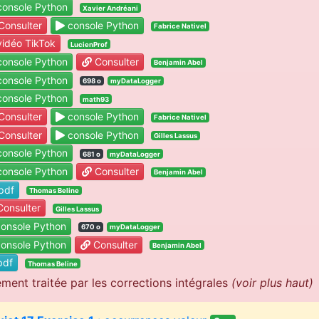
onsole Python
Xavier Andréani
onsulter
console Python
Fabrice Nativel
idéo TikTok
LucienProf
onsole Python
Consulter
Benjamin Abel
onsole Python
698 o
myDataLogger
onsole Python
math93
onsulter
console Python
Fabrice Nativel
onsulter
console Python
Gilles Lassus
onsole Python
681 o
myDataLogger
onsole Python
Consulter
Benjamin Abel
pdf
Thomas Beline
onsulter
Gilles Lassus
onsole Python
670 o
myDataLogger
onsole Python
Consulter
Benjamin Abel
df
Thomas Beline
ement traitée par les corrections intégrales
(voir plus haut)