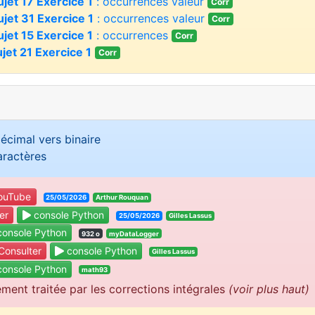
ujet 17 Exercice 1
: occurrences valeur
Corr
ujet 31 Exercice 1
: occurrences valeur
Corr
ujet 15 Exercice 1
: occurrences
Corr
jet 21 Exercice 1
Corr
écimal vers binaire
aractères
ouTube
25/05/2026
Arthur Rouquan
er
console Python
25/05/2026
Gilles Lassus
onsole Python
932 o
myDataLogger
onsulter
console Python
Gilles Lassus
onsole Python
math93
ement traitée par les corrections intégrales
(voir plus haut)