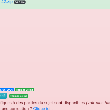
42.zip
54.6 Kio
25/05/2026
Thomas Beline
pdf
Thomas Beline
fiques à des parties du sujet sont disponibles
(voir plus ba
r une correction ?
Clique ici
!