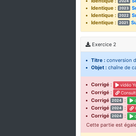
Identique :
S
2024
Identique :
S
2023
Identique :
S
2022
Identique :
Su
2021
Exercice 2
Titre :
conversion d
Objet :
chaîne de c
Corrigé
:
vidéo Y
Corrigé
:
Consult
Corrigé
:
c
2024
Corrigé
:
C
2024
Corrigé
:
c
2024
Cette partie est égal