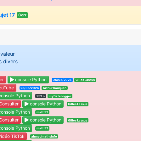
ujet 17
Corr
valeur
s divers
er
console Python
25/05/2026
Gilles Lassus
ouTube
25/05/2026
Arthur Rouquan
onsole Python
932 o
myDataLogger
onsulter
console Python
Gilles Lassus
onsole Python
math93
onsulter
console Python
Gilles Lassus
onsole Python
math93
idéo TikTok
ahmedmathsinfo