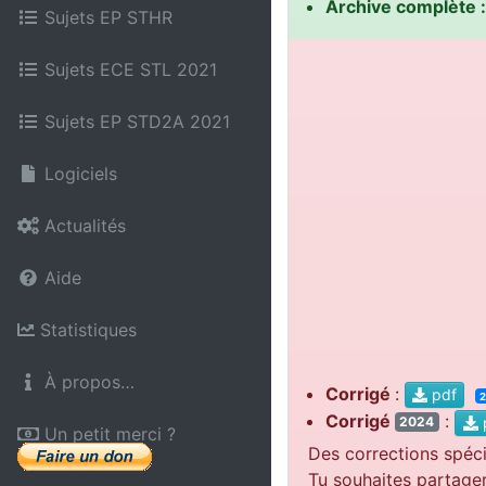
Archive complète :
Sujets EP STHR
Sujets ECE STL 2021
Sujets EP STD2A 2021
Logiciels
Actualités
Aide
Statistiques
À propos…
Corrigé
:
pdf
Corrigé
:
2024
Un petit merci ?
Des corrections spéci
Tu souhaites partage