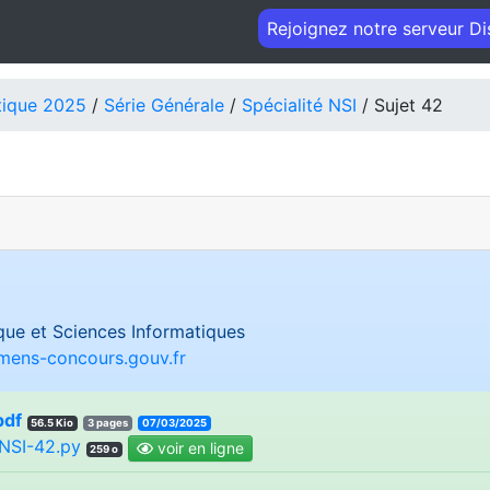
Rejoignez notre serveur D
tique 2025
/
Série Générale
/
Spécialité NSI
/ Sujet 42
ue et Sciences Informatiques
amens-concours.gouv.fr
pdf
56.5 Kio
3 pages
07/03/2025
NSI-42.py
voir en ligne
259 o