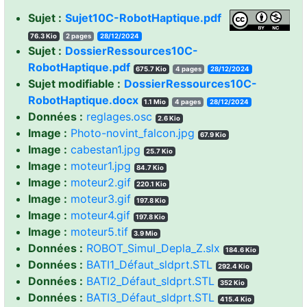
Sujet :
Sujet10C-RobotHaptique.pdf
76.3 Kio
2 pages
28/12/2024
Sujet :
DossierRessources10C-
RobotHaptique.pdf
675.7 Kio
4 pages
28/12/2024
Sujet modifiable :
DossierRessources10C-
RobotHaptique.docx
1.1 Mio
4 pages
28/12/2024
Données :
reglages.osc
2.6 Kio
Image :
Photo-novint_falcon.jpg
67.9 Kio
Image :
cabestan1.jpg
25.7 Kio
Image :
moteur1.jpg
84.7 Kio
Image :
moteur2.gif
220.1 Kio
Image :
moteur3.gif
197.8 Kio
Image :
moteur4.gif
197.8 Kio
Image :
moteur5.tif
3.9 Mio
Données :
ROBOT_Simul_Depla_Z.slx
184.6 Kio
Données :
BATI1_Défaut_sldprt.STL
292.4 Kio
Données :
BATI2_Défaut_sldprt.STL
352 Kio
Données :
BATI3_Défaut_sldprt.STL
415.4 Kio