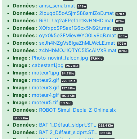
Données :
amsi_serial.mat
249 o
Données :
2lpuqdB5oASjmS88smIZoD.mat
679 o
Données :
Ri9LLUq2aFPefdetKvHNHD.mat
679 o
Données :
XOfxpcSPSax1G6cx5N92t.mat
703 o
Données :
oyx0k5e3FMievWYO0Lv9qB.mat
703 o
Données :
sxJh4NZgVs8lgaZhMLWcLE.mat
703 o
Données :
z4bHbMOJ1QTYC5i5cAiVXB.mat
679 o
Image :
Photo-novint_falcon.jpg
67.9 Kio
Image :
cabestan1.jpg
25.7 Kio
Image :
moteur1.jpg
84.7 Kio
Image :
moteur2.gif
220.1 Kio
Image :
moteur3.gif
197.8 Kio
Image :
moteur4.gif
197.8 Kio
Image :
moteur5.tif
3.9 Mio
Données :
ROBOT_Simul_Depla_Z_Online.slx
345.2 Kio
Données :
BATI1_Défaut_sldprt.STL
292.4 Kio
Données :
BATI2_Défaut_sldprt.STL
352 Kio