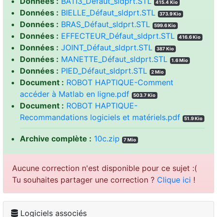
Données :
BATI3_Défaut_sldprt.STL
415.4 Kio
Données :
BIELLE_Défaut_sldprt.STL
373.9 Kio
Données :
BRAS_Défaut_sldprt.STL
599.6 Kio
Données :
EFFECTEUR_Défaut_sldprt.STL
416.6 Kio
Données :
JOINT_Défaut_sldprt.STL
387 Kio
Données :
MANETTE_Défaut_sldprt.STL
1.6 Mio
Données :
PIED_Défaut_sldprt.STL
2 Mio
Document :
ROBOT HAPTIQUE-Comment
accéder à Matlab en ligne.pdf
503.7 Kio
Document :
ROBOT HAPTIQUE-
Recommandations logiciels et matériels.pdf
51.9 Kio
Archive complète :
10c.zip
7 Mio
Aucune correction n'est disponible pour ce sujet :(
Tu souhaites partager une correction ?
Clique ici
!
Logiciels associés