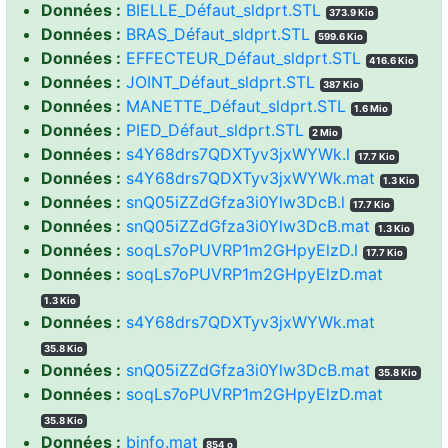
Données :
BIELLE_Défaut_sldprt.STL
373.9 Kio
Données :
BRAS_Défaut_sldprt.STL
599.6 Kio
Données :
EFFECTEUR_Défaut_sldprt.STL
416.6 Kio
Données :
JOINT_Défaut_sldprt.STL
387 Kio
Données :
MANETTE_Défaut_sldprt.STL
1.6 Mio
Données :
PIED_Défaut_sldprt.STL
2 Mio
Données :
s4Y68drs7QDXTyv3jxWYWk.l
17.7 Kio
Données :
s4Y68drs7QDXTyv3jxWYWk.mat
1.3 Kio
Données :
snQ05iZZdGfza3i0Ylw3DcB.l
17.7 Kio
Données :
snQ05iZZdGfza3i0Ylw3DcB.mat
1.3 Kio
Données :
soqLs7oPUVRP1m2GHpyElzD.l
17.7 Kio
Données :
soqLs7oPUVRP1m2GHpyElzD.mat
1.3 Kio
Données :
s4Y68drs7QDXTyv3jxWYWk.mat
35.8 Kio
Données :
snQ05iZZdGfza3i0Ylw3DcB.mat
35.8 Kio
Données :
soqLs7oPUVRP1m2GHpyElzD.mat
35.8 Kio
Données :
binfo.mat
854 o