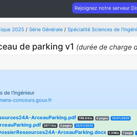
Rejoignez notre serveur D
tique 2025
/
Série Générale
/
Spécialité Sciences de l’Ingén
rceau de parking v1
(durée de charge de
s de l’Ingénieur
amens-concours.gouv.fr
sources24A-ArceauParking.pdf
799.8 Kio
4 pages
10/01/2025
rceauParking.pdf
267.1 Kio
2 pages
22/01/2025
DossierRessources24A-ArceauParking.docx
1.3 Mio
1 page