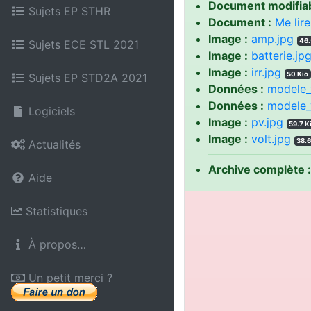
Document modifiab
Sujets EP STHR
Document :
Me lire
Image :
amp.jpg
46.
Sujets ECE STL 2021
Image :
batterie.jp
Image :
irr.jpg
50 Kio
Sujets EP STD2A 2021
Données :
modele_
Données :
modele_
Logiciels
Image :
pv.jpg
59.7 K
Image :
volt.jpg
38.6
Actualités
Archive complète :
Aide
Statistiques
À propos…
Un petit merci ?