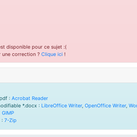
st disponible pour ce sujet :(
r une correction ?
Clique ici
!
pdf :
Acrobat Reader
odifiable *.docx :
LibreOffice Writer
,
OpenOffice Writer
,
Wo
:
GIMP
 :
7-Zip