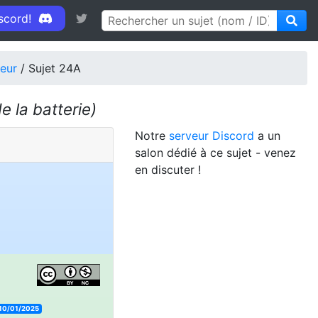
iscord!
ieur
/ Sujet 24A
 la batterie)
Notre
serveur Discord
a un
salon dédié à ce sujet - venez
en discuter !
10/01/2025