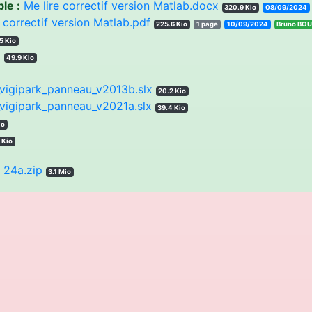
le :
Me lire correctif version Matlab.docx
320.9 Kio
08/09/2024
 correctif version Matlab.pdf
225.6 Kio
1 page
10/09/2024
Bruno BOU
5 Kio
g
49.9 Kio
vigipark_panneau_v2013b.slx
20.2 Kio
vigipark_panneau_v2021a.slx
39.4 Kio
io
 Kio
24a.zip
3.1 Mio