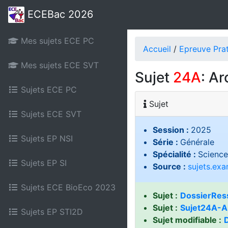
ECEBac 2026
Mes sujets ECE PC
Accueil
/
Epreuve Pra
Mes sujets ECE SVT
Sujet
24A
: A
Sujets ECE PC
Sujet
Sujets ECE SVT
Session :
2025
Sujets EP NSI
Série :
Générale
Spécialité :
Science
Sujets EP SI
Source :
sujets.ex
Sujets ECE BioEco 2023
Sujet :
DossierRes
Sujet :
Sujet24A-A
Sujets EP STI2D
Sujet modifiable :