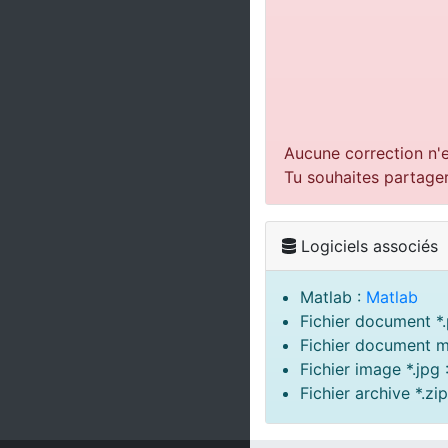
Aucune correction n'e
Tu souhaites partage
Logiciels associés
Matlab :
Matlab
Fichier document *.
Fichier document m
Fichier image *.jpg 
Fichier archive *.zip