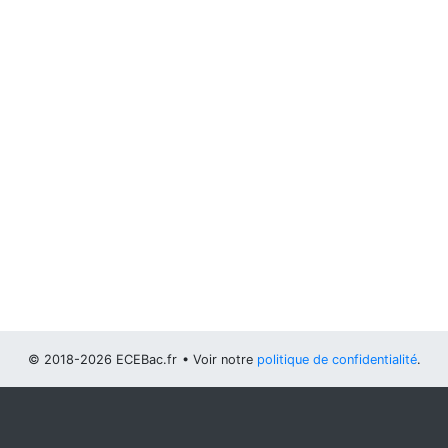
© 2018-2026 ECEBac.fr
• Voir notre
politique de confidentialité
.
Vous pouvez
configurer (et consentir à) l'usage de cookies