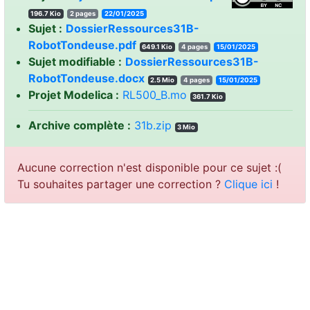
196.7 Kio
2 pages
22/01/2025
Sujet :
DossierRessources31B-
RobotTondeuse.pdf
649.1 Kio
4 pages
15/01/2025
Sujet modifiable :
DossierRessources31B-
RobotTondeuse.docx
2.5 Mio
4 pages
15/01/2025
Projet Modelica :
RL500_B.mo
361.7 Kio
Archive complète :
31b.zip
3 Mio
Aucune correction n'est disponible pour ce sujet :(
Tu souhaites partager une correction ?
Clique ici
!