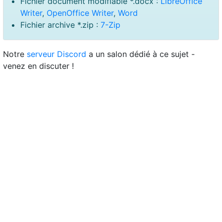
Fichier document modifiable *.docx :
LibreOffice
Writer
,
OpenOffice Writer
,
Word
Fichier archive *.zip :
7-Zip
Notre
serveur Discord
a un salon dédié à ce sujet -
venez en discuter !