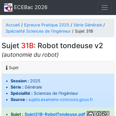
ECEBac 2026
Accueil
/
Epreuve Pratique 2025
/
Série Générale
/
Spécialité Sciences de l’Ingénieur
/ Sujet 31B
Sujet
31B
: Robot tondeuse v2
(autonomie du robot)
Sujet
Session :
2025
Série :
Générale
Spécialité :
Sciences de l’Ingénieur
Source :
sujets.examens-concours.gouv.fr
Sujet :
Sujet31B-RobotTondeuse.pdf