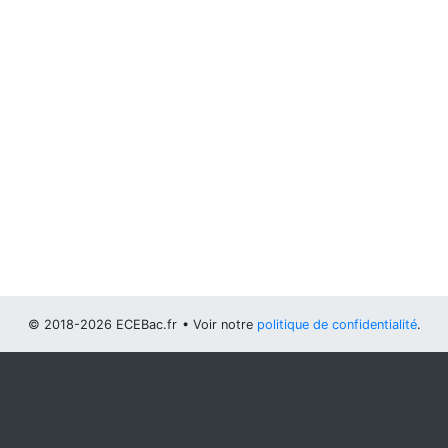
© 2018-2026 ECEBac.fr
• Voir notre
politique de confidentialité
.
Vous pouvez
configurer (et consentir à) l'usage de cookies
optionnels
.