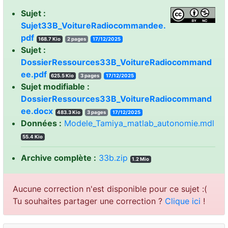
Sujet :
Sujet33B_VoitureRadiocommandee.
pdf
168.7 Kio
2 pages
17/12/2025
Sujet :
DossierRessources33B_VoitureRadiocommand
ee.pdf
625.5 Kio
3 pages
17/12/2025
Sujet modifiable :
DossierRessources33B_VoitureRadiocommand
ee.docx
483.3 Kio
3 pages
17/12/2025
Données :
Modele_Tamiya_matlab_autonomie.mdl
55.4 Kio
Archive complète :
33b.zip
1.2 Mio
Aucune correction n'est disponible pour ce sujet :(
Tu souhaites partager une correction ?
Clique ici
!