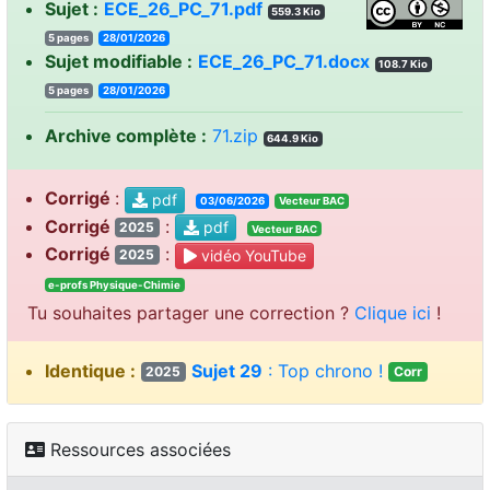
Sujet :
ECE_26_PC_71.pdf
559.3 Kio
5 pages
28/01/2026
Sujet modifiable :
ECE_26_PC_71.docx
108.7 Kio
5 pages
28/01/2026
Archive complète :
71.zip
644.9 Kio
Corrigé
:
pdf
03/06/2026
Vecteur BAC
Corrigé
:
pdf
2025
Vecteur BAC
Corrigé
:
vidéo YouTube
2025
e-profs Physique-Chimie
Tu souhaites partager une correction ?
Clique ici
!
Identique :
Sujet 29
: Top chrono !
2025
Corr
Ressources associées