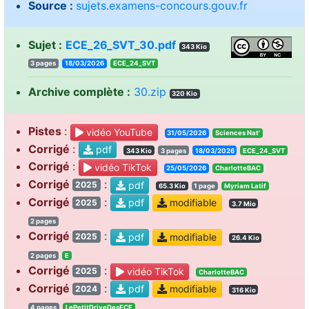
Source :
sujets.examens-concours.gouv.fr
Sujet :
ECE_26_SVT_30.pdf
343 Kio
3 pages
18/03/2026
ECE_24_SVT
Archive complète :
30.zip
320 Kio
Pistes
:
vidéo YouTube
31/05/2026
Sciences Nat'
Corrigé
:
pdf
343 Kio
3 pages
18/03/2026
ECE_24_SVT
Corrigé
:
vidéo TikTok
25/05/2026
CharlotteBAC
Corrigé
:
pdf
2025
65.3 Kio
1 page
Myriam Latif
Corrigé
:
pdf
modifiable
2025
3.7 Mio
2 pages
Corrigé
:
pdf
modifiable
2025
26.4 Kio
2 pages
E
Corrigé
:
vidéo TikTok
2025
CharlotteBAC
Corrigé
:
pdf
modifiable
2024
316 Kio
4 pages
LePetitDriveDesECE