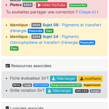
Pistes
:
vidéo YouTube
2024
Sciences Nat'
Tu souhaites partager une correction ?
Clique ici
!
Identique :
Sujet 08
: Pigments et transfert
2025
d’énergie
Poursuite
Corr
Identique :
Sujet 24
: Pigments
2024
chlorophylliens et transfert d'énergie
Poursuite
Corr
Ressources associées
Fiche évaluateur SVT
Télécharger
modifiable
68 Kio
1 page
03/11/2023
Groupe baccalauréat SVT
Angelo Darazi
Grille notation SVT
Télécharger
484.2 Kio
2 pages
Logiciels associés