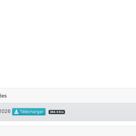
ées
I 2026
Télécharger
364.5 Kio