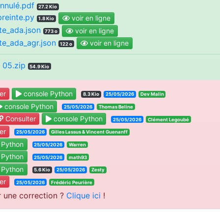
annulé.pdf
27.2 Kio
reinte.py
voir en ligne
1.8 Kio
te_ada.json
voir en ligne
773 o
te_ada_agr.json
voir en ligne
122 o
05.zip
54.9 Kio
er
console Python
8.3 Kio
25/05/2026
Dev Malin
console Python
25/05/2026
Thomas Beline
Consulter
console Python
25/05/2026
Clément Legoubé
er
25/05/2026
Gilles Lassus & Vincent Guenanff
 Python
25/05/2026
Warren
 Python
25/05/2026
math93
 Python
5.6 Kio
25/05/2026
Zesty
er
25/05/2026
Frédéric Peurière
r une correction ?
Clique ici
!