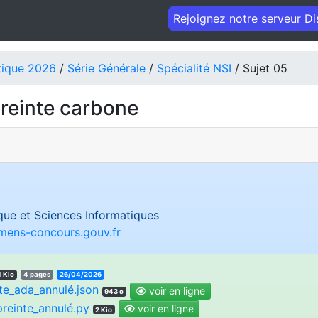
Rejoignez notre serveur D
tique 2026
/
Série Générale
/
Spécialité NSI
/ Sujet 05
reinte carbone
ue et Sciences Informatiques
amens-concours.gouv.fr
1 Kio
4 pages
26/04/2026
te_ada_annulé.json
voir en ligne
943 o
reinte_annulé.py
voir en ligne
2 Kio