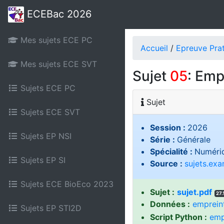
ECEBac 2026
Mes sujets ECE PC
Accueil
/
Epreuve Pra
Mes sujets ECE SVT
Sujet
05
: Emp
Sujets ECE PC
Sujet
Sujets ECE SVT
Session :
2026
Sujets EP NSI
Série :
Générale
Spécialité :
Numériq
Sujets EP SI
Source :
sujets.ex
Sujets ECE BioEco 2023
Sujet :
sujet.pdf
27.
Données :
emprein
Sujets EP STI2D
Script Python :
emp