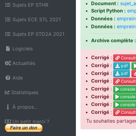
Document :
sujet_
Sujets EP STHR
Script Python :
emp
Données :
emprein
Sujets ECE STL 2021
Données :
emprein
Sujets EP STD2A 2021
Archive complète :
Logiciels
Corrigé
:
Consult
Actualités
Corrigé
:
pdf
Corrigé
:
pdf
Aide
Corrigé
:
Consult
Corrigé
:
console
Statistiques
Corrigé
:
console
Corrigé
:
console
À propos…
Corrigé
:
Consult
Tu souhaites partage
Un petit merci ?