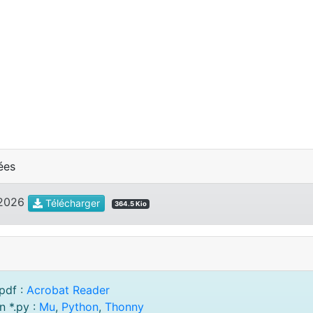
ées
I 2026
Télécharger
364.5 Kio
pdf :
Acrobat Reader
n *.py :
Mu
,
Python
,
Thonny