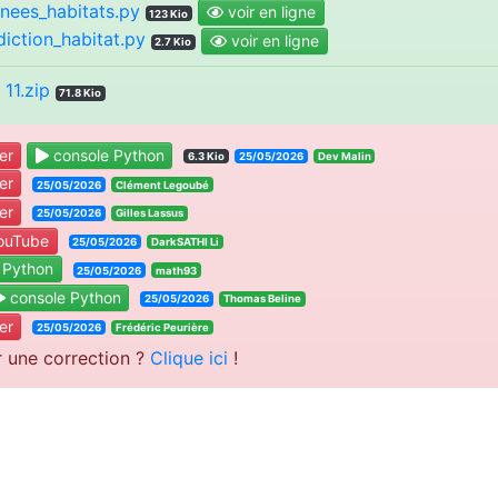
nees_habitats.py
voir en ligne
123 Kio
diction_habitat.py
voir en ligne
2.7 Kio
11.zip
71.8 Kio
er
console Python
6.3 Kio
25/05/2026
Dev Malin
er
25/05/2026
Clément Legoubé
er
25/05/2026
Gilles Lassus
ouTube
25/05/2026
DarkSATHI Li
 Python
25/05/2026
math93
console Python
25/05/2026
Thomas Beline
er
25/05/2026
Frédéric Peurière
r une correction ?
Clique ici
!