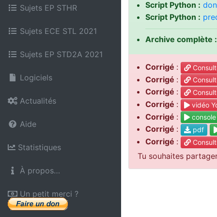
Script Python :
don
Sujets EP STHR
Script Python :
pre
Sujets ECE STL 2021
Archive complète :
Sujets EP STD2A 2021
Corrigé
:
Consult
Logiciels
Corrigé
:
Consult
Corrigé
:
Consult
Actualités
Corrigé
:
vidéo Y
Corrigé
:
console
Aide
Corrigé
:
pdf
Corrigé
:
Consult
Statistiques
Tu souhaites partage
À propos…
Un petit merci ?