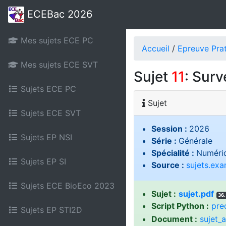
ECEBac 2026
Mes sujets ECE PC
Accueil
/
Epreuve Pra
Mes sujets ECE SVT
Sujet
11
: Surv
Sujets ECE PC
Sujet
Sujets ECE SVT
Session :
2026
Sujets EP NSI
Série :
Générale
Spécialité :
Numériq
Sujets EP SI
Source :
sujets.ex
Sujets ECE BioEco 2023
Sujet :
sujet.pdf
36.
Script Python :
pre
Sujets EP STI2D
Document :
sujet_