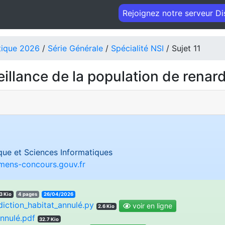
Rejoignez notre serveur D
tique 2026
/
Série Générale
/
Spécialité NSI
/ Sujet 11
eillance de la population de renar
ue et Sciences Informatiques
amens-concours.gouv.fr
3 Kio
4 pages
26/04/2026
diction_habitat_annulé.py
voir en ligne
2.6 Kio
annulé.pdf
32.7 Kio