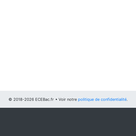
© 2018-2026 ECEBac.fr
• Voir notre
politique de confidentialité
.
Vous pouvez
configurer (et consentir à) l'usage de cookies
optionnels
.