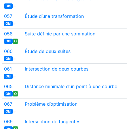
Obl
057
Étude d’une transformation
Obl
058
Suite définie par une sommation
Obl
O
060
Étude de deux suites
Obl
061
Intersection de deux courbes
Obl
065
Distance minimale d’un point à une courbe
Obl
O
067
Problème d’optimisation
Obl
069
Intersection de tangentes
Obl
O