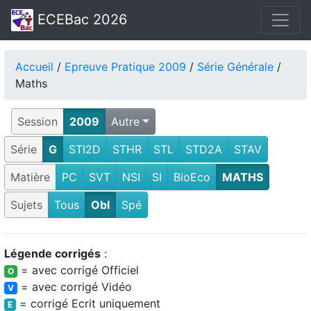
ECEBac 2026
Accueil
/
Epreuve Pratique 2009
/
Série Générale
/
Maths
Session
2009
Autre
Série
G
STI2D
STHR
STL
STD2A
STAV
Matière
PC
SVT
NSI
SI
BioEco
MATHS
Sujets
Tous
Obl
Spé
Légende corrigés
:
= avec corrigé Officiel
O
= avec corrigé Vidéo
V
= corrigé Ecrit uniquement
E