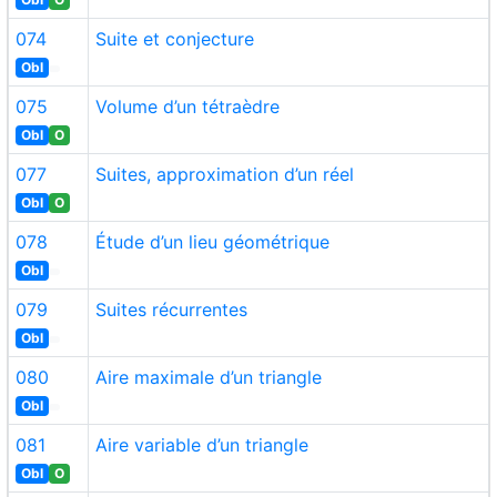
074
Suite et conjecture
Obl
075
Volume d’un tétraèdre
Obl
O
077
Suites, approximation d’un réel
Obl
O
078
Étude d’un lieu géométrique
Obl
079
Suites récurrentes
Obl
080
Aire maximale d’un triangle
Obl
081
Aire variable d’un triangle
Obl
O