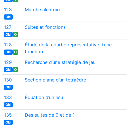
123
Marche aléatoire
Obl
127
Suites et fonctions
Obl
O
128
Étude de la courbe représentative d’une
fonction
Obl
O
129
Recherche d’une stratégie de jeu
Obl
O
130
Section plane d’un tétraèdre
Obl
133
Équation d’un lieu
Obl
135
Des suites de 0 et de 1
Obl