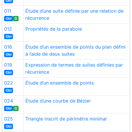
Obl
011
Étude d’une suite définie par une relation de
récurrence
Obl
O
012
Propriétés de la parabole
Obl
016
Étude d’un ensemble de points du plan défini
à l’aide de deux suites
Obl
019
Expression de termes de suites définies par
récurrence
Obl
022
Étude d’un ensemble de points
Obl
024
Étude d’une courbe de Bézier
Obl
O
025
Triangle inscrit de périmètre minimal
Obl