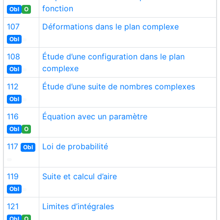
fonction
Obl
O
107
Déformations dans le plan complexe
Obl
108
Étude d’une configuration dans le plan
complexe
Obl
112
Étude d’une suite de nombres complexes
Obl
116
Équation avec un paramètre
Obl
O
117
Loi de probabilité
Obl
119
Suite et calcul d’aire
Obl
121
Limites d’intégrales
Obl
O