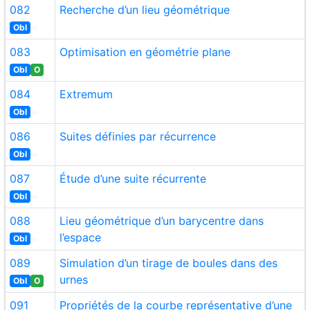
082
Recherche d’un lieu géométrique
Obl
083
Optimisation en géométrie plane
Obl
O
084
Extremum
Obl
086
Suites définies par récurrence
Obl
087
Étude d’une suite récurrente
Obl
088
Lieu géométrique d’un barycentre dans
l’espace
Obl
089
Simulation d’un tirage de boules dans des
urnes
Obl
O
091
Propriétés de la courbe représentative d’une