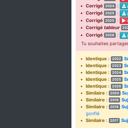
Corrigé
:
2024
Corrigé
:
2025
Corrigé
:
v
2025
Corrigé
tableur
20
Corrigé
:
2026
Tu souhaites partage
Identique :
S
2022
Identique :
S
2023
Identique :
S
2024
Identique :
S
2025
Identique :
S
2026
Similaire :
Su
2020
Similaire :
Su
2019
Similaire :
Su
2018
gonflé
Similaire :
Su
2017