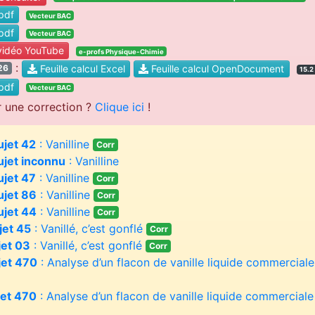
pdf
Vecteur BAC
pdf
Vecteur BAC
idéo YouTube
e-profs Physique-Chimie
:
Feuille calcul Excel
Feuille calcul OpenDocument
26
15.2
pdf
Vecteur BAC
r une correction ?
Clique ici
!
ujet 42
: Vanilline
Corr
ujet inconnu
: Vanilline
ujet 47
: Vanilline
Corr
ujet 86
: Vanilline
Corr
ujet 44
: Vanilline
Corr
jet 45
: Vanillé, c’est gonflé
Corr
jet 03
: Vanillé, c’est gonflé
Corr
jet 470
: Analyse d’un flacon de vanille liquide commerciale /
jet 470
: Analyse d’un flacon de vanille liquide commercial