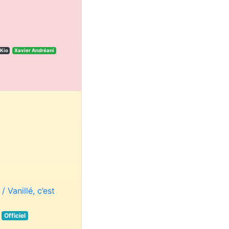
 Kio
Xavier Andréani
 Vanillé, c’est
e
Officiel