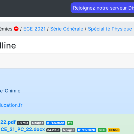
Rejoignez notre serveur D
démies
/
ECE 2021
/
Série Générale
/
Spécialité Physique
lline
e-Chimie
ucation.fr
22.pdf
1.6 Mio
5 pages
01/12/2020
cft
ECE_21_PC_22.docx
84.2 Kio
5 pages
01/12/2020
SIEC
CES53