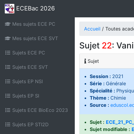
ECEBac 2026
Mes sujets ECE PC
Accueil
/ Toutes aca
Mes sujets ECE SVT
Sujet
22
: Vani
Sujets ECE PC
Sujet
Sujets ECE SVT
Session :
2021
Sujets EP NSI
Série :
Générale
Spécialité :
Physiqu
Sujets EP SI
Thème :
Chimie
Source :
eduscol.ed
Sujets ECE BioEco 2023
Sujet :
ECE_21_PC_
Sujets EP STI2D
Sujet modifiable :