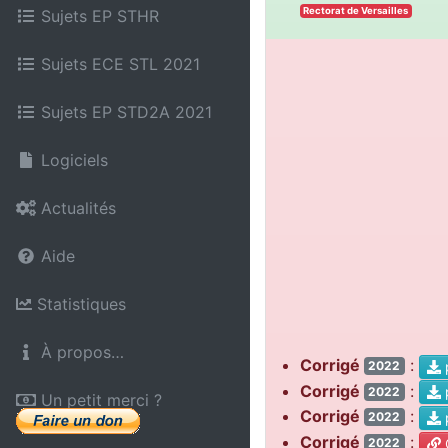
Rectorat de Versailles
Sujets EP STHR
Sujets ECE STL 2021
Sujets EP STD2A 2021
Logiciels
Actualités
Aide
Statistiques
À propos…
Corrigé
:
2022
Corrigé
:
2022
Un petit merci ?
Corrigé
:
2022
Corrigé
:
C
2022