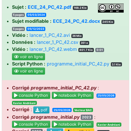
Sujet :
ECE_24_PC_42.pdf
168.2 Kio
5 pages
05/03/2024
Sujet modifiable :
ECE_24_PC_42.docx
245 Kio
5 pages
05/12/2023
Vidéo :
lancer_1_PC_42.avi
36 Mio
Données :
lancer_1_PC_42.csv
351 o
Vidéo :
lancer_1_PC_42.webm
401.7 Kio
0:01
voir en ligne
Script Python :
programme_initial_PC_42.py
3.1 Kio
voir en ligne
Corrigé
programme_initial_PC_42.py
:
console Python
notebook Python
25/05/2026
Xavier Andréani
Corrigé
:
pdf
25/05/2026
Vecteur BAC
Corrigé
programme_initial.py
:
2023
console Python
notebook Python
Xavier Andréani