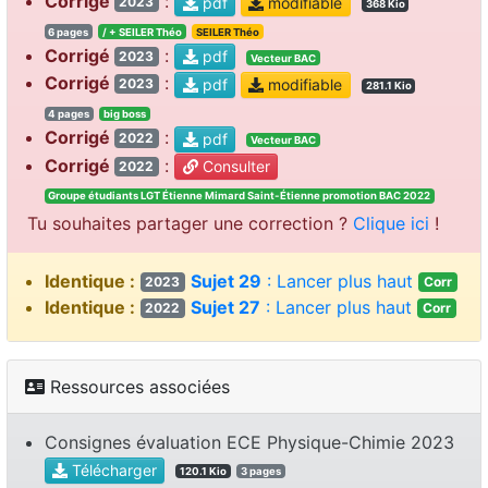
Corrigé
:
pdf
modifiable
2023
368 Kio
6 pages
/ + SEILER Théo
SEILER Théo
Corrigé
:
pdf
2023
Vecteur BAC
Corrigé
:
pdf
modifiable
2023
281.1 Kio
4 pages
big boss
Corrigé
:
pdf
2022
Vecteur BAC
Corrigé
:
Consulter
2022
Groupe étudiants LGT Étienne Mimard Saint-Étienne promotion BAC 2022
Tu souhaites partager une correction ?
Clique ici
!
Identique :
Sujet 29
: Lancer plus haut
2023
Corr
Identique :
Sujet 27
: Lancer plus haut
2022
Corr
Ressources associées
Consignes évaluation ECE Physique-Chimie 2023
Télécharger
120.1 Kio
3 pages