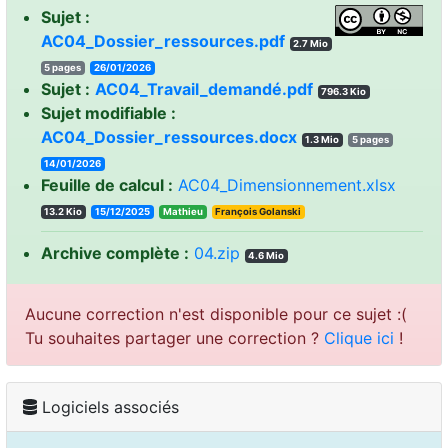
Sujet :
AC04_Dossier_ressources.pdf
2.7 Mio
5 pages
26/01/2026
Sujet :
AC04_Travail_demandé.pdf
796.3 Kio
Sujet modifiable :
AC04_Dossier_ressources.docx
1.3 Mio
5 pages
14/01/2026
Feuille de calcul :
AC04_Dimensionnement.xlsx
13.2 Kio
15/12/2025
Mathieu
François Golanski
Archive complète :
04.zip
4.6 Mio
Aucune correction n'est disponible pour ce sujet :(
Tu souhaites partager une correction ?
Clique ici
!
Logiciels associés