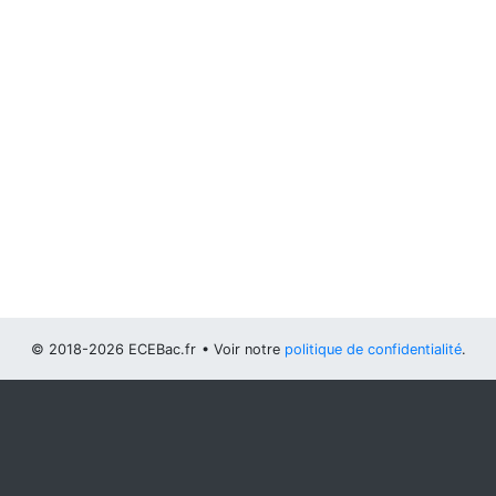
© 2018-2026 ECEBac.fr
• Voir notre
politique de confidentialité
.
Vous pouvez
configurer (et consentir à) l'usage de cookies
optionnels
.