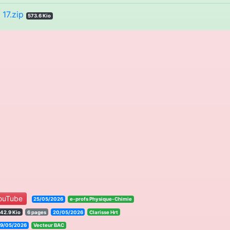
17.zip
573.6 Kio
ouTube
25/05/2026
e-profs Physique-Chimie
42.9 Kio
6 pages
20/05/2026
Clarisse Hrt
29/05/2026
Vecteur BAC