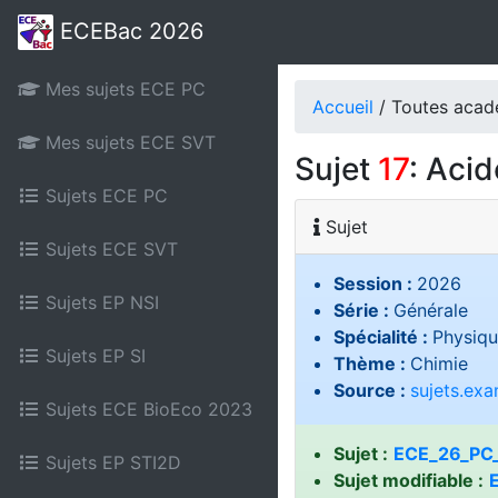
ECEBac 2026
Mes sujets ECE PC
Accueil
/ Toutes aca
Mes sujets ECE SVT
Sujet
17
: Acid
Sujets ECE PC
Sujet
Sujets ECE SVT
Session :
2026
Sujets EP NSI
Série :
Générale
Spécialité :
Physiqu
Sujets EP SI
Thème :
Chimie
Source :
sujets.ex
Sujets ECE BioEco 2023
Sujet :
ECE_26_PC_
Sujets EP STI2D
Sujet modifiable :