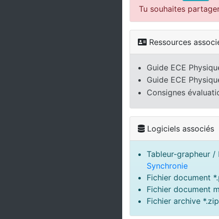
Tu souhaites partage
Ressources associ
Guide ECE Physiq
Guide ECE Physiq
Consignes évaluat
Logiciels associés
Tableur-grapheur / F
Synchronie
Fichier document *.
Fichier document m
Fichier archive *.zip