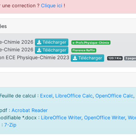
r une correction ?
Clique ici
!
ées
ue-Chimie 2026
Télécharger
e-Profs Physique-Chimie
ue-Chimie 2026
Télécharger
Florence Raffin
ion ECE Physique-Chimie 2023
Télécharger
120.1 Kio
3 page
euille de calcul :
Excel
,
LibreOffice Calc
,
OpenOffice Calc
,
pdf :
Acrobat Reader
odifiable *.docx :
LibreOffice Writer
,
OpenOffice Writer
,
Wo
 :
7-Zip