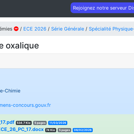
Rejoignez notre serveur D
démies
/
ECE 2026
/
Série Générale
/
Spécialité Physique
e oxalique
e-Chimie
amens-concours.gouv.fr
17.pdf
534.7 Kio
5 pages
11/03/2026
ECE_26_PC_17.docx
74 Kio
5 pages
06/02/2026