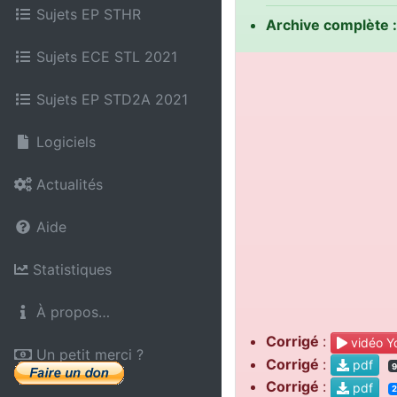
Sujets EP STHR
Archive complète :
Sujets ECE STL 2021
Sujets EP STD2A 2021
Logiciels
Actualités
Aide
Statistiques
À propos…
Corrigé
:
vidéo Y
Un petit merci ?
Corrigé
:
pdf
9
Corrigé
:
pdf