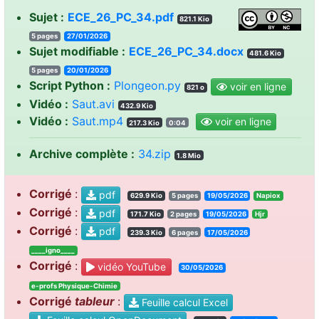
Sujet :
ECE_26_PC_34.pdf
821.1 Kio
5 pages
27/01/2026
Sujet modifiable :
ECE_26_PC_34.docx
481.6 Kio
5 pages
20/01/2026
Script Python :
Plongeon.py
voir en ligne
821 o
Vidéo :
Saut.avi
432.9 Kio
Vidéo :
Saut.mp4
voir en ligne
217.3 Kio
0:04
Archive complète :
34.zip
1.8 Mio
Corrigé
:
pdf
629.9 Kio
5 pages
19/05/2026
Napiox
Corrigé
:
pdf
171.7 Kio
2 pages
19/05/2026
Hjr
Corrigé
:
pdf
239.3 Kio
6 pages
17/05/2026
____igno____
Corrigé
:
vidéo YouTube
30/05/2026
e-profs Physique-Chimie
Corrigé
tableur
:
Feuille calcul Excel