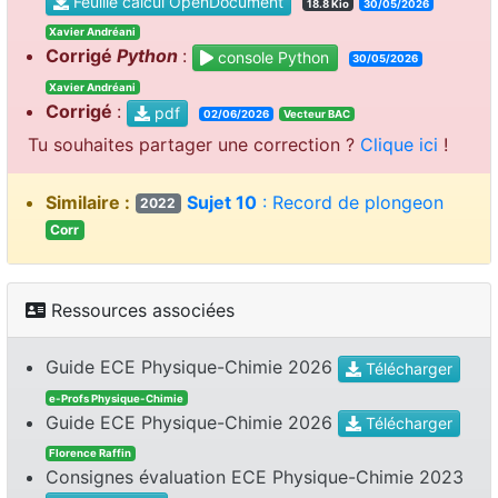
Feuille calcul OpenDocument
18.8 Kio
30/05/2026
Xavier Andréani
Corrigé
Python
:
console Python
30/05/2026
Xavier Andréani
Corrigé
:
pdf
02/06/2026
Vecteur BAC
Tu souhaites partager une correction ?
Clique ici
!
Similaire :
Sujet 10
: Record de plongeon
2022
Corr
Ressources associées
Guide ECE Physique-Chimie 2026
Télécharger
e-Profs Physique-Chimie
Guide ECE Physique-Chimie 2026
Télécharger
Florence Raffin
Consignes évaluation ECE Physique-Chimie 2023