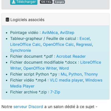
Télécharger
120.1 Kio
3 pages
Logiciels associés
Pointage vidéo :
AviMéca
,
AviStep
Tableur-grapheur / Feuille de calcul :
Excel
,
LibreOffice Calc
,
OpenOffice Calc
,
Regressi
,
Synchronie
Fichier document *.pdf :
Acrobat Reader
Fichier document modifiable *.docx :
LibreOffice
Writer
,
OpenOffice Writer
,
Word
Fichier script Python *.py :
Mu
,
Python
,
Thonny
Fichier vidéo *.mp4 :
VLC media player
,
Windows
Media Player
Fichier archive *.zip :
7-Zip
Notre
serveur Discord
a un salon dédié à ce sujet -