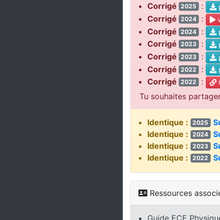
Corrigé
:
2025
Corrigé
:
v
2024
Corrigé
:
2024
Corrigé
:
2023
Corrigé
:
2023
Corrigé
:
2022
Corrigé
:
C
2022
Tu souhaites partage
Identique :
S
2025
Identique :
S
2024
Identique :
S
2023
Identique :
S
2022
Ressources associ
Guide ECE Physiq