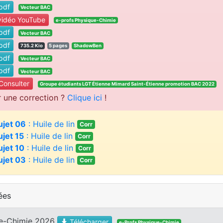
pdf
Vecteur BAC
idéo YouTube
e-profs Physique-Chimie
pdf
Vecteur BAC
pdf
735.2 Kio
5 pages
ShadowBen
pdf
Vecteur BAC
pdf
Vecteur BAC
onsulter
Groupe étudiants LGT Étienne Mimard Saint-Étienne promotion BAC 2022
r une correction ?
Clique ici
!
ujet 06
: Huile de lin
Corr
ujet 15
: Huile de lin
Corr
ujet 10
: Huile de lin
Corr
ujet 03
: Huile de lin
Corr
ées
ue-Chimie 2026
Télécharger
e-Profs Physique-Chimie