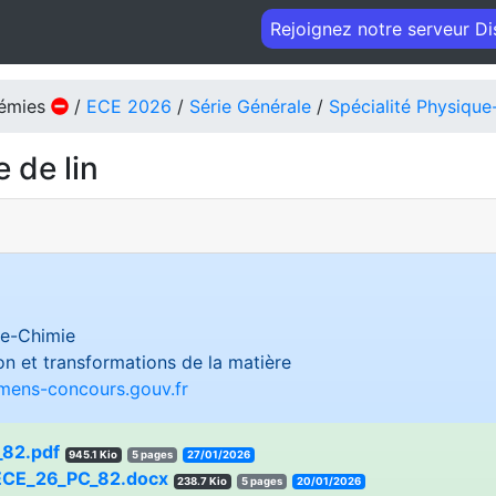
Rejoignez notre serveur D
démies
/
ECE 2026
/
Série Générale
/
Spécialité Physique
e de lin
e-Chimie
on et transformations de la matière
amens-concours.gouv.fr
82.pdf
945.1 Kio
5 pages
27/01/2026
ECE_26_PC_82.docx
238.7 Kio
5 pages
20/01/2026