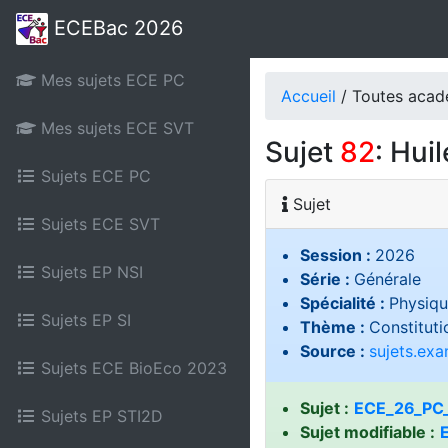
ECEBac 2026
Mes sujets ECE PC
Accueil
/ Toutes aca
Mes sujets ECE SVT
Sujet
82
: Huil
Sujets ECE PC
Sujet
Sujets ECE SVT
Session :
2026
Sujets EP NSI
Série :
Générale
Spécialité :
Physiqu
Sujets EP SI
Thème :
Constituti
Source :
sujets.ex
Sujets ECE BioEco 2023
Sujet :
ECE_26_PC_
Sujets EP STI2D
Sujet modifiable :