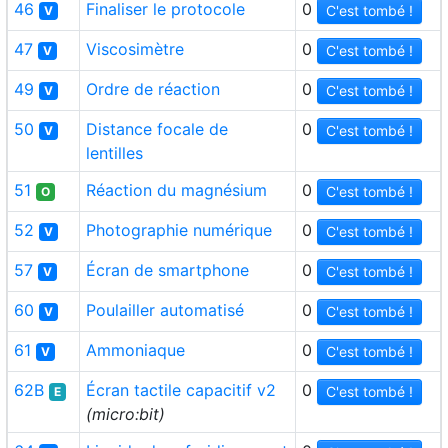
46
Finaliser le protocole
0
C'est tombé !
V
47
Viscosimètre
0
C'est tombé !
V
49
Ordre de réaction
0
C'est tombé !
V
50
Distance focale de
0
C'est tombé !
V
lentilles
51
Réaction du magnésium
0
C'est tombé !
O
52
Photographie numérique
0
C'est tombé !
V
57
Écran de smartphone
0
C'est tombé !
V
60
Poulailler automatisé
0
C'est tombé !
V
61
Ammoniaque
0
C'est tombé !
V
62B
Écran tactile capacitif v2
0
C'est tombé !
E
(micro:bit)