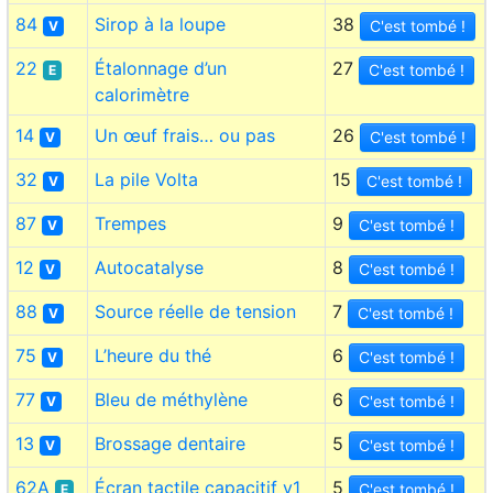
84
Sirop à la loupe
38
C'est tombé !
V
22
Étalonnage d’un
27
C'est tombé !
E
calorimètre
14
Un œuf frais… ou pas
26
C'est tombé !
V
32
La pile Volta
15
C'est tombé !
V
87
Trempes
9
C'est tombé !
V
12
Autocatalyse
8
C'est tombé !
V
88
Source réelle de tension
7
C'est tombé !
V
75
L’heure du thé
6
C'est tombé !
V
77
Bleu de méthylène
6
C'est tombé !
V
13
Brossage dentaire
5
C'est tombé !
V
62A
Écran tactile capacitif v1
5
C'est tombé !
E