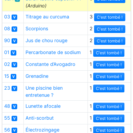
(Arduino)
03
Titrage au curcuma
3
C'est tombé !
V
08
Scorpions
2
C'est tombé !
V
90
Jus de chou rouge
2
C'est tombé !
V
01
Percarbonate de sodium
1
C'est tombé !
V
02
Constante d’Avogadro
1
C'est tombé !
V
15
Grenadine
1
C'est tombé !
V
23
Une piscine bien
1
C'est tombé !
V
entretenue ?
48
Lunette afocale
1
C'est tombé !
V
55
Anti-scorbut
1
C'est tombé !
V
56
Électrozingage
1
C'est tombé !
V