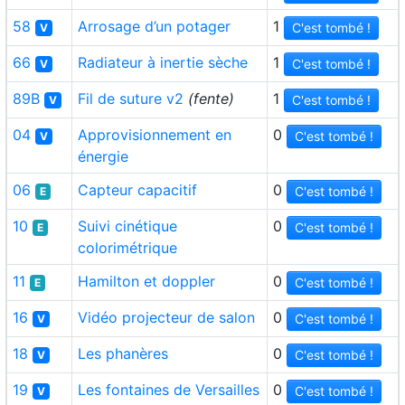
58
Arrosage d’un potager
1
C'est tombé !
V
66
Radiateur à inertie sèche
1
C'est tombé !
V
89B
Fil de suture v2
(fente)
1
C'est tombé !
V
04
Approvisionnement en
0
C'est tombé !
V
énergie
06
Capteur capacitif
0
C'est tombé !
E
10
Suivi cinétique
0
C'est tombé !
E
colorimétrique
11
Hamilton et doppler
0
C'est tombé !
E
16
Vidéo projecteur de salon
0
C'est tombé !
V
18
Les phanères
0
C'est tombé !
V
19
Les fontaines de Versailles
0
C'est tombé !
V