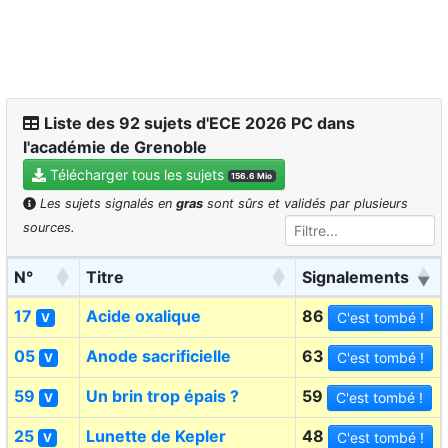
Liste des 92 sujets d'ECE 2026 PC dans
l'académie de Grenoble
Télécharger tous les sujets
156.6 Mio
Les sujets signalés en
gras
sont sûrs et validés par plusieurs
sources.
N°
Titre
Signalements
17
Acide oxalique
86
C'est tombé !
V
05
Anode sacrificielle
63
C'est tombé !
V
59
Un brin trop épais ?
59
C'est tombé !
V
25
Lunette de Kepler
48
C'est tombé !
V