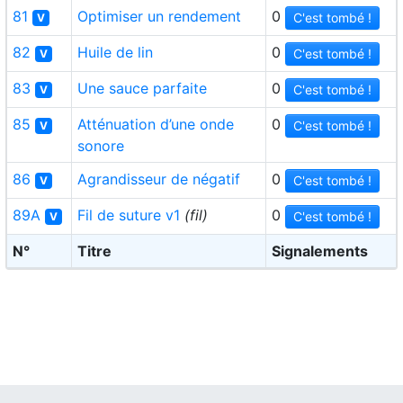
81
Optimiser un rendement
0
C'est tombé !
V
82
Huile de lin
0
C'est tombé !
V
83
Une sauce parfaite
0
C'est tombé !
V
85
Atténuation d’une onde
0
C'est tombé !
V
sonore
86
Agrandisseur de négatif
0
C'est tombé !
V
89A
Fil de suture v1
(fil)
0
C'est tombé !
V
N°
Titre
Signalements