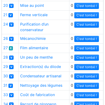
20
Mise au point
0
C'est tombé !
V
21
Ferme verticale
0
C'est tombé !
V
24
Purification d’un
0
C'est tombé !
V
conservateur
26
Mécanochimie
0
C'est tombé !
V
27
Film alimentaire
0
C'est tombé !
E
28
Un peu de menthe
0
C'est tombé !
V
29
Extraction(s) du diiode
0
C'est tombé !
V
30
Condensateur artisanal
0
C'est tombé !
V
31
Nettoyage des légumes
0
C'est tombé !
V
33
Coût de fabrication
0
C'est tombé !
V
34
Record de plongeon
0
C'est tombé !
V