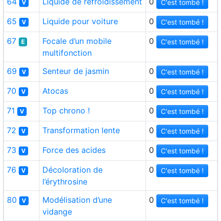
64
Liquide de refroidissement
0
C'est tombé !
V
65
Liquide pour voiture
0
C'est tombé !
V
67
Focale d’un mobile
0
C'est tombé !
E
multifonction
69
Senteur de jasmin
0
C'est tombé !
V
70
Atocas
0
C'est tombé !
V
71
Top chrono !
0
C'est tombé !
V
72
Transformation lente
0
C'est tombé !
V
73
Force des acides
0
C'est tombé !
V
76
Décoloration de
0
C'est tombé !
V
l’érythrosine
80
Modélisation d’une
0
C'est tombé !
V
vidange