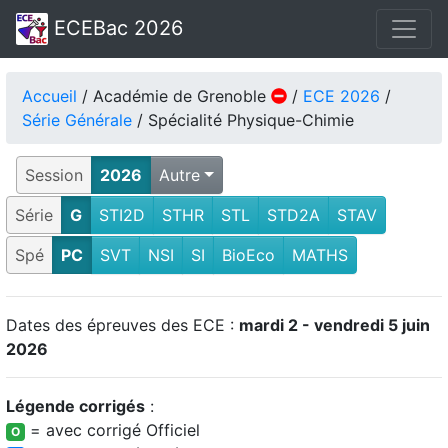
ECEBac 2026
Accueil
/ Académie de Grenoble
/
ECE 2026
/
Série Générale
/ Spécialité Physique-Chimie
Session
2026
Autre
Série
G
STI2D
STHR
STL
STD2A
STAV
Spé
PC
SVT
NSI
SI
BioEco
MATHS
Dates des épreuves des ECE :
mardi 2 - vendredi 5 juin
2026
Légende corrigés
:
= avec corrigé Officiel
O