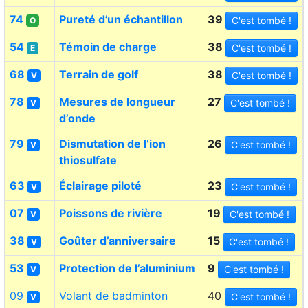
74
Pureté d’un échantillon
39
C'est tombé !
O
54
Témoin de charge
38
C'est tombé !
E
68
Terrain de golf
38
C'est tombé !
V
78
Mesures de longueur
27
C'est tombé !
V
d’onde
79
Dismutation de l’ion
26
C'est tombé !
V
thiosulfate
63
Éclairage piloté
23
C'est tombé !
V
07
Poissons de rivière
19
C'est tombé !
V
38
Goûter d’anniversaire
15
C'est tombé !
V
53
Protection de l’aluminium
9
C'est tombé !
V
09
Volant de badminton
40
C'est tombé !
V