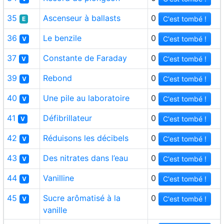
35
Ascenseur à ballasts
0
C'est tombé !
E
36
Le benzile
0
C'est tombé !
V
37
Constante de Faraday
0
C'est tombé !
V
39
Rebond
0
C'est tombé !
V
40
Une pile au laboratoire
0
C'est tombé !
V
41
Défibrillateur
0
C'est tombé !
V
42
Réduisons les décibels
0
C'est tombé !
V
43
Des nitrates dans l’eau
0
C'est tombé !
V
44
Vanilline
0
C'est tombé !
V
45
Sucre arômatisé à la
0
C'est tombé !
V
vanille